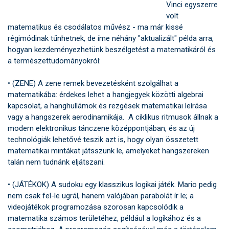
Vinci egyszerre
volt
matematikus és csodálatos művész - ma már kissé
régimódinak tűnhetnek, de íme néhány "aktualizált" példa arra,
hogyan kezdeményezhetünk beszélgetést a matematikáról és
a természettudományokról:
• (ZENE) A zene remek bevezetésként szolgálhat a
matematikába: érdekes lehet a hangjegyek közötti algebrai
kapcsolat, a hanghullámok és rezgések matematikai leírása
vagy a hangszerek aerodinamikája. A ciklikus ritmusok állnak a
modern elektronikus tánczene középpontjában, és az új
technológiák lehetővé teszik azt is, hogy olyan összetett
matematikai mintákat játsszunk le, amelyeket hangszereken
talán nem tudnánk eljátszani.
•
(JÁTÉKOK) A sudoku egy klasszikus logikai játék. Mario pedig
nem csak fel-le ugrál, hanem valójában parabolát ír le; a
videojátékok programozása szorosan kapcsolódik a
matematika számos területéhez, például a logikához és a