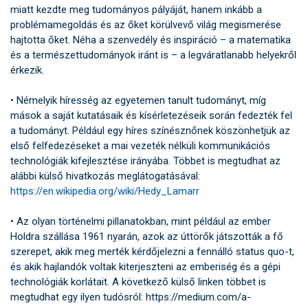
miatt kezdte meg tudományos pályáját, hanem inkább a
problémamegoldás és az őket körülvevő világ megismerése
hajtotta őket. Néha a szenvedély és inspiráció – a matematika
és a természettudományok iránt is – a legváratlanabb helyekről
érkezik.
• Némelyik híresség az egyetemen tanult tudományt, míg
mások a saját kutatásaik és kísérletezéseik során fedezték fel
a tudományt. Például egy híres színésznőnek köszönhetjük az
első felfedezéseket a mai vezeték nélküli kommunikációs
technológiák kifejlesztése irányába. Többet is megtudhat az
alábbi külső hivatkozás meglátogatásával:
https://en.wikipedia.org/wiki/Hedy_Lamarr
• Az olyan történelmi pillanatokban, mint például az ember
Holdra szállása 1961 nyarán, azok az úttörők játszották a fő
szerepet, akik meg merték kérdőjelezni a fennálló status quo-t,
és akik hajlandók voltak kiterjeszteni az emberiség és a gépi
technológiák korlátait. A következő külső linken többet is
megtudhat egy ilyen tudósról: https://medium.com/a-