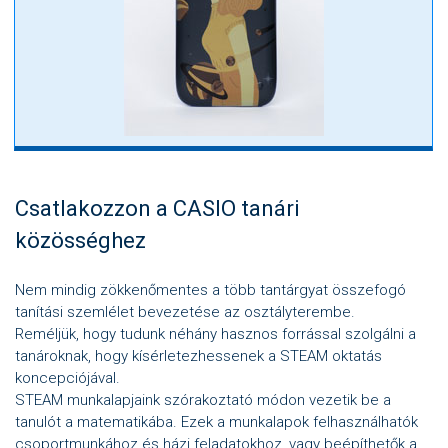
Csatlakozzon a CASIO tanári
közösséghez
Nem mindig zökkenőmentes a több tantárgyat összefogó
tanítási szemlélet bevezetése az osztályterembe.
Reméljük, hogy tudunk néhány hasznos forrással szolgálni a
tanároknak, hogy kísérletezhessenek a STEAM oktatás
koncepciójával.
STEAM munkalapjaink szórakoztató módon vezetik be a
tanulót a matematikába. Ezek a munkalapok felhasználhatók
csoportmunkához és házi feladatokhoz, vagy beépíthetők a