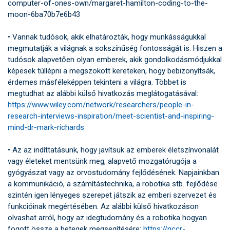
computer-of-ones-own/margaret-hamilton-coding-to-the-
moon-6ba70b7e6b43
• Vannak tudósok, akik elhatározták, hogy munkásságukkal
megmutatják a világnak a sokszínűség fontosságát is. Hiszen a
tudósok alapvetően olyan emberek, akik gondolkodásmódjukkal
képesek túllépni a megszokott kereteken, hogy bebizonyítsák,
érdemes másféleképpen tekinteni a világra. Többet is
megtudhat az alábbi külső hivatkozás meglátogatásával:
https://www.wiley.com/network/researchers/people-in-
research-interviews-inspiration/meet-scientist-and-inspiring-
mind-dr-mark-richards
• Az az indíttatásunk, hogy javítsuk az emberek életszínvonalát
vagy életeket mentsünk meg, alapvető mozgatórugója a
gyógyászat vagy az orvostudomány fejlődésének. Napjainkban
a kommunikáció, a számítástechnika, a robotika stb. fejlődése
szintén igen lényeges szerepet játszik az emberi szervezet és
funkcióinak megértésében. Az alábbi külső hivatkozáson
olvashat arról, hogy az idegtudomány és a robotika hogyan
fogott össze a betegek megsegítésére:
https://nccr-