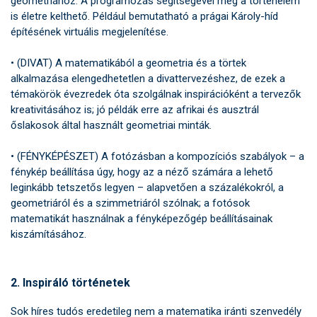
geometriához. A programozás segítségével még a történelem
is életre kelthető. Például bemutatható a prágai Károly-híd
építésének virtuális megjelenítése.
• (DIVAT) A matematikából a geometria és a törtek
alkalmazása elengedhetetlen a divattervezéshez, de ezek a
témakörök évezredek óta szolgálnak inspirációként a tervezők
kreativitásához is; jó példák erre az afrikai és ausztrál
őslakosok által használt geometriai minták.
• (FÉNYKÉPÉSZET) A fotózásban a kompozíciós szabályok – a
fénykép beállítása úgy, hogy az a néző számára a lehető
leginkább tetszetős legyen – alapvetően a százalékokról, a
geometriáról és a szimmetriáról szólnak; a fotósok
matematikát használnak a fényképezőgép beállításainak
kiszámításához.
2. Inspiráló történetek
Sok híres tudós eredetileg nem a matematika iránti szenvedély