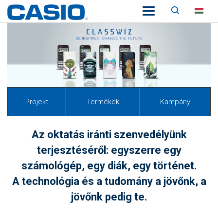
Keresés
HU
Projekt
Termékek
Kamp
ány
Az oktatás iránti szenvedélyünk
terjesztéséről: egyszerre egy
számológép, egy diák, egy történet.
A technológia és a tudomány a jövőnk, a
jövőnk pedig te.