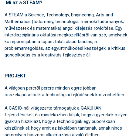
Mi az a STEAM?
A STEAM a Science, Technology, Engineering, Arts and
Mathematics (tudomány, technológia, mérnöki tudományok,
művészetek és matematika) angol kifejezés rövidítése. Egy
interdiszciplináris oktatási megközelítésről van szó, amelynek
középpontjában a tapasztalati alapú tanulás, a
problémamegoldás, az együttműködési készségek, a kritikus
gondolkodás és a kreativitás fejlesztése áll.
PROJEKT
A világban percről percre minden egyre jobban
összekapcsolódik a technológiai fejlődésnek köszönhetően.
A CASIO-nál világszerte támogatjuk a GAKUHAN
fejlesztéseket, és mindeközben látjuk, hogy a gyerekek milyen
gyakran hiszik azt, hogy a technológiák egy buborékban
készülnek el; hogy amit az iskolában tanítanak, annak nincs
semmilyen hasznos alkalmazása a való életben.