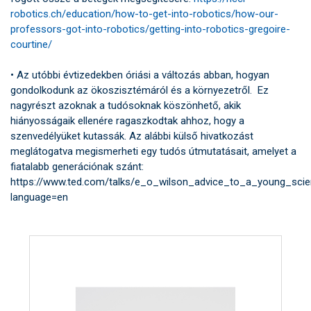
robotics.ch/education/how-to-get-into-robotics/how-our-
professors-got-into-robotics/getting-into-robotics-gregoire-
courtine/
• Az utóbbi évtizedekben óriási a változás abban, hogyan
gondolkodunk az ökoszisztémáról és a környezetről. Ez
nagyrészt azoknak a tudósoknak köszönhető, akik
hiányosságaik ellenére ragaszkodtak ahhoz, hogy a
szenvedélyüket kutassák. Az alábbi külső hivatkozást
meglátogatva megismerheti egy tudós útmutatásait, amelyet a
fiatalabb generációnak szánt:
https://www.ted.com/talks/e_o_wilson_advice_to_a_young_scient
language=en