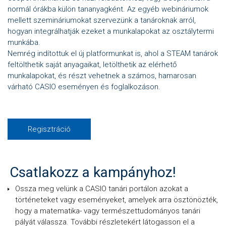
normál órákba külön tananyagként. Az egyéb webináriumok
mellett szemináriumokat szervezünk a tanároknak arról,
hogyan integrálhatják ezeket a munkalapokat az osztálytermi
munkába.
Nemrég indítottuk el új platformunkat is, ahol a STEAM tanárok
feltölthetik saját anyagaikat, letölthetik az elérhető
munkalapokat, és részt vehetnek a számos, hamarosan
várható CASIO eseményen és foglalkozáson.
Regisztráció
Csatlakozz a kampányhoz!
Ossza meg velünk a CASIO tanári portálon azokat a
történeteket vagy eseményeket, amelyek arra ösztönözték,
hogy a matematika- vagy természettudományos tanári
pályát válassza. További részletekért látogasson el a