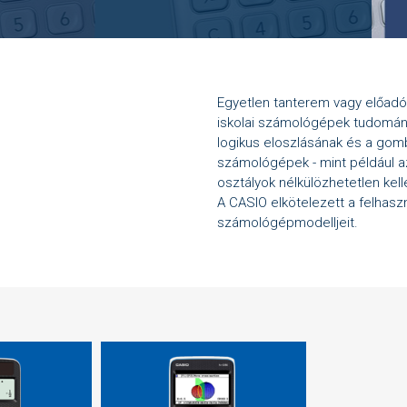
Egyetlen tanterem vagy előadó
iskolai számológépek tudományos
logikus eloszlásának és a go
számológépek - mint például az
osztályok nélkülözhetetlen kell
A CASIO elkötelezett a felhaszná
számológépmodelljeit.