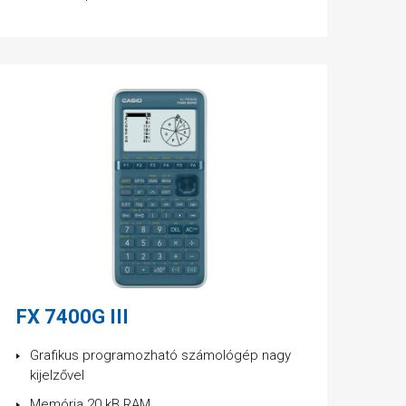
FX 7400G III
Grafikus programozható számológép nagy
kijelzővel
Memória 20 kB RAM