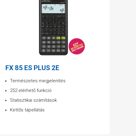
FX 85 ES PLUS 2E
Természetes megjelenítés
252 elérhető funkció
Statisztikai számítások
Kettős tápellátás