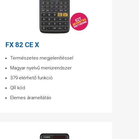
FX 82 CE X
Természetes megjelenítéssel
Magyar nyelvű menürendszer
379 elérhető funkció
QR kód
Elemes áramellátás