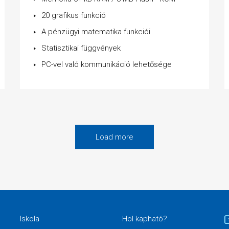
20 grafikus funkció
A pénzügyi matematika funkciói
Statisztikai függvények
PC-vel való kommunikáció lehetősége
Load more
Iskola
Hol kapható?