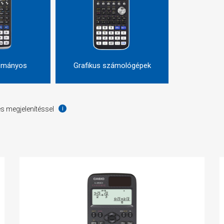
dományos
Grafikus számológépek
s megjelenítéssel