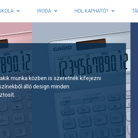
SKOLA
IRODA
HOL KAPHATÓ?
TÁ
kik munka közben is szeretnék kifejezni
 színekből álló design minden
tosít.