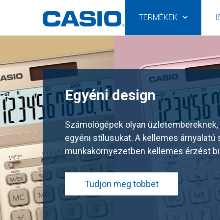
TERMÉKEK
I
Egyéni design
Számológépek olyan üzletembereknek, a
egyéni stílusukat. A kellemes árnyalatú
munkakörnyezetben kellemes érzést biz
Tudjon meg többet