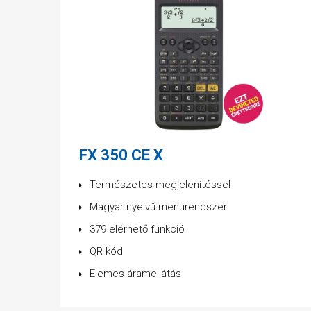
FX 350 CE X
Természetes megjelenítéssel
Magyar nyelvű menürendszer
379 elérhető funkció
QR kód
Elemes áramellátás