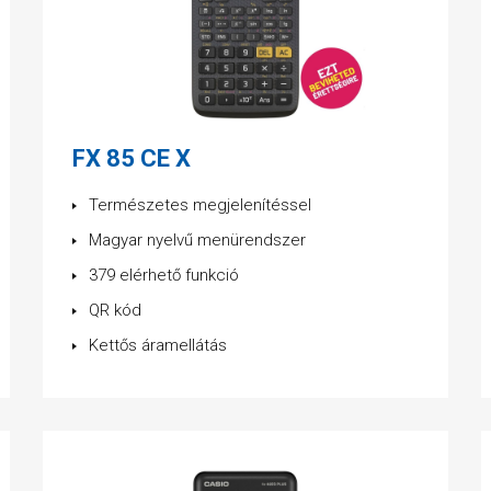
FX 85 CE X
Természetes megjelenítéssel
Magyar nyelvű menürendszer
379 elérhető funkció
QR kód
Kettős áramellátás