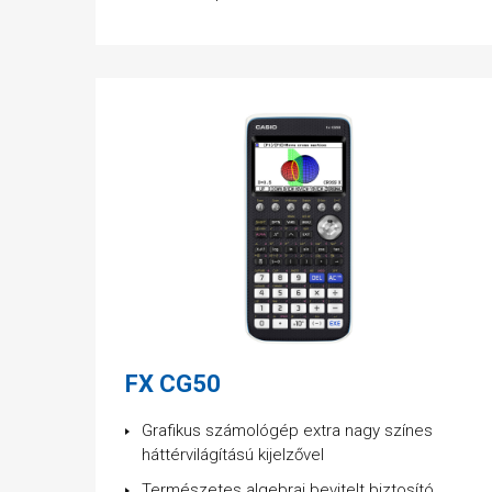
FX CG50
Grafikus számológép extra nagy színes
háttérvilágítású kijelzővel
Természetes algebrai bevitelt biztosító