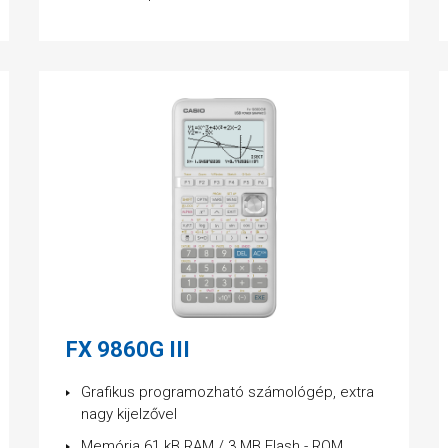
FX 9860G III
Grafikus programozható számológép, extra
nagy kijelzővel
Memória 61 kB RAM / 3 MB Flash - ROM