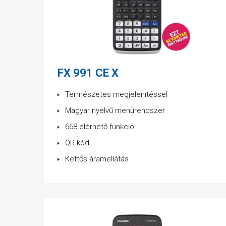
FX 991 CE X
Természetes megjelenítéssel
Magyar nyelvű menürendszer
668 elérhető funkció
QR kód
Kettős áramellátás