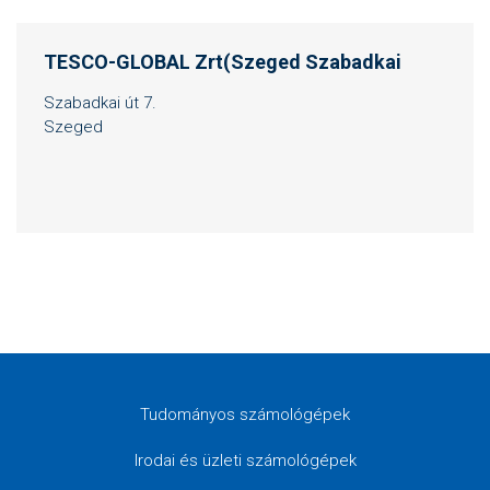
TESCO-GLOBAL Zrt(Szeged Szabadkai
Szabadkai út 7.
Szeged
Tudományos számológépek
Irodai és üzleti számológépek