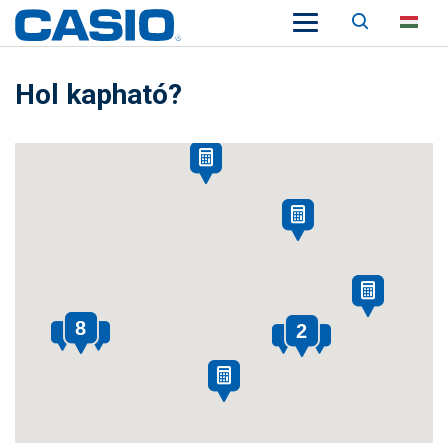
Keresés
HU
Hol kapható?
8
2