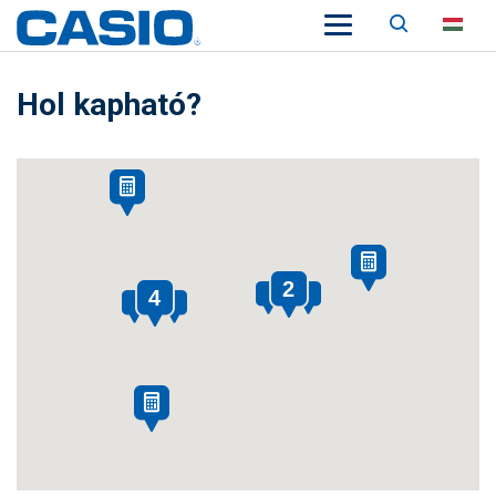
Keresés
HU
Hol kapható?
2
4