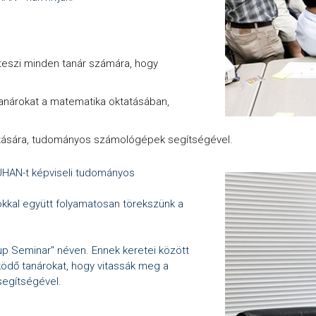
é teszi minden tanár számára, hogy
anárokat a matematika oktatásában,
vítására, tudományos számológépek segítségével.
UHAN-t képviseli tudományos
kkal együtt folyamatosan törekszünk a
up Seminar" néven. Ennek keretei között
ödő tanárokat, hogy vitassák meg a
segítségével.