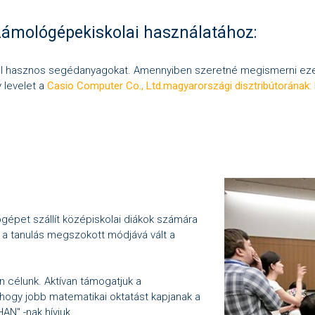
ámológépekiskolai használatához:
ál hasznos segédanyagokat. Amennyiben szeretné megismerni ezek
 levelet a
Casio Computer Co., Ltd.magyarországi disztribútorának:
épet szállít középiskolai diákok számára
a tanulás megszokott módjává vált a
célunk. Aktívan támogatjuk a
 hogy jobb matematikai oktatást kapjanak a
N" -nak hívjuk.