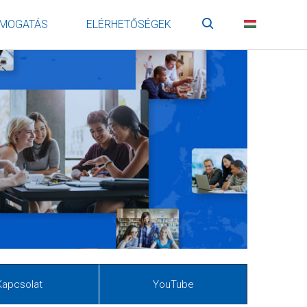
MOGATÁS
ELÉRHETŐSÉGEK
Keresés
HU
Kapcsolat
YouTube