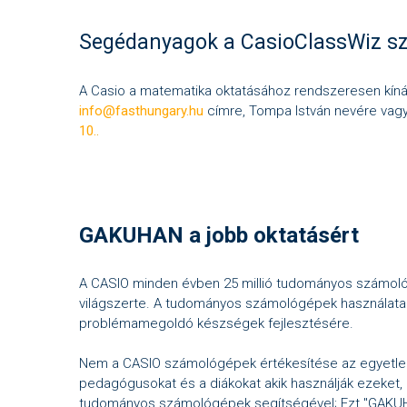
Segédanyagok a CasioClassWiz sz
A Casio a matematika oktatásához rendszeresen kín
info@fasthungary.hu
címre, Tompa István nevére vagy
10.
.
GAKUHAN a jobb oktatásért
A CASIO minden évben 25 millió tudományos számológ
világszerte. A tudományos számológépek használata 
problémamegoldó készségek fejlesztésére.
Nem a CASIO számológépek értékesítése az egyetlen 
pedagógusokat és a diákokat akik használják ezeket,
tudományos számológépek segítségével; Ezt "GAKUHA