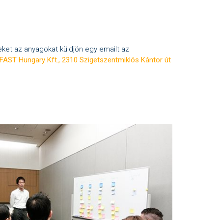
et az anyagokat küldjön egy emailt az
 FAST Hungary Kft., 2310 Szigetszentmiklós Kántor út