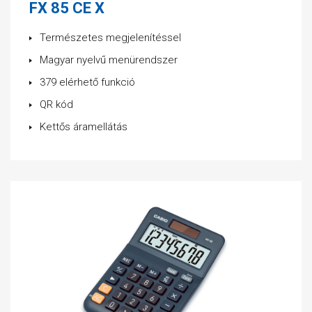
FX 85 CE X
Természetes megjelenítéssel
Magyar nyelvű menürendszer
379 elérhető funkció
QR kód
Kettős áramellátás