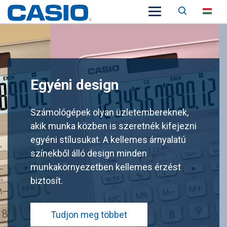
Keresés
HU
Egyéni design
Számológépek olyan üzletembereknek,
akik munka közben is szeretnék kifejezni
egyéni stílusukat. A kellemes árnyalatú
színekből álló design minden
munkakörnyezetben kellemes érzést
biztosít.
Tudjon meg többet