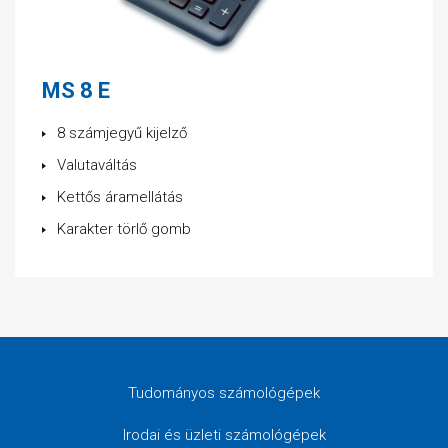
MS 8 E
8 számjegyű kijelző
Valutaváltás
Kettős áramellátás
Karakter törlő gomb
Tudományos számológépek
Irodai és üzleti számológépek