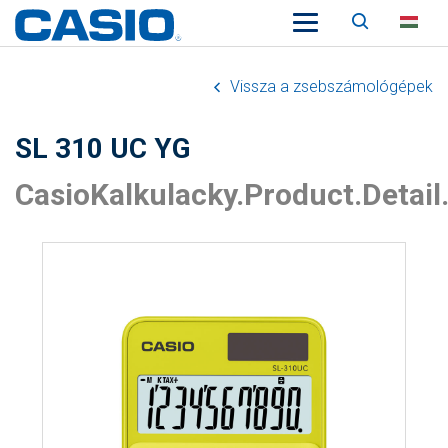
Keresés
HU
Vissza a zsebszámológépek
SL 310 UC YG
CasioKalkulacky.Product.Detail