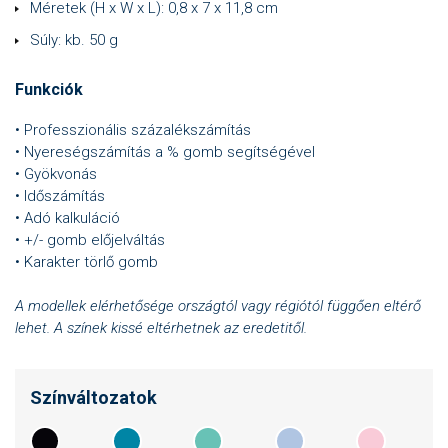
Méretek (H x W x L): 0,8 x 7 x 11,8 cm
Súly: kb. 50 g
Funkciók
• Professzionális százalékszámítás
• Nyereségszámítás a % gomb segítségével
• Gyökvonás
• Időszámítás
• Adó kalkuláció
• +/- gomb előjelváltás
• Karakter törlő gomb
A modellek elérhetősége országtól vagy régiótól függően eltérő
lehet. A színek kissé eltérhetnek az eredetitől.
Színváltozatok