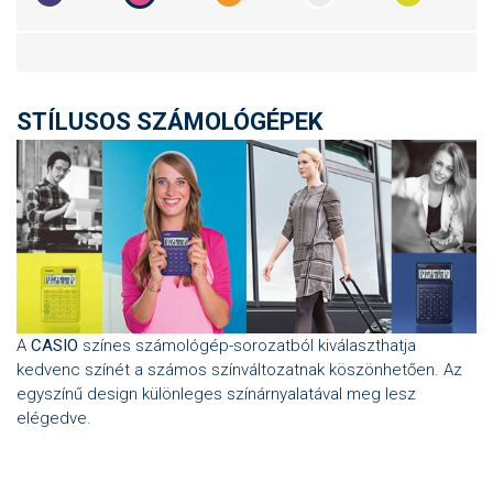
STÍLUSOS SZÁMOLÓGÉPEK
A
CASIO
színes számológép-sorozatból kiválaszthatja
kedvenc színét a számos színváltozatnak köszönhetően. Az
egyszínű design különleges színárnyalatával meg lesz
elégedve.