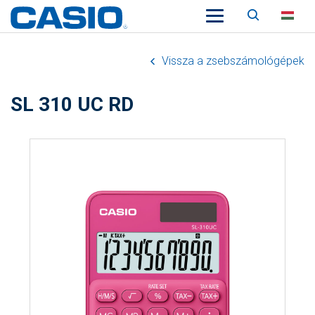
Keresés
HU
Vissza a zsebszámológépek
SL 310 UC RD