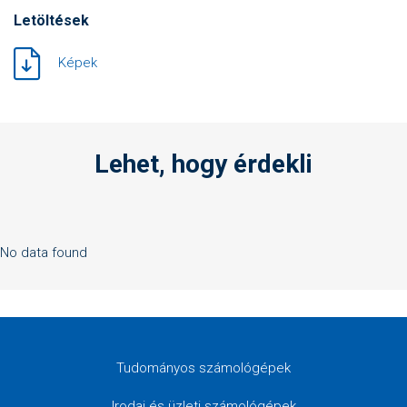
Letöltések
Képek
Lehet, hogy érdekli
No data found
Tudományos számológépek
Irodai és üzleti számológépek