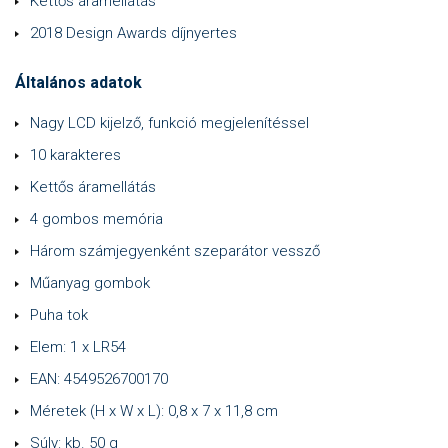
Kettős áramellátás
2018 Design Awards díjnyertes
Általános adatok
Nagy LCD kijelző, funkció megjelenítéssel
10 karakteres
Kettős áramellátás
4 gombos memória
Három számjegyenként szeparátor vessző
Műanyag gombok
Puha tok
Elem: 1 x LR54
EAN: 4549526700170
Méretek (H x W x L): 0,8 x 7 x 11,8 cm
Súly: kb. 50 g