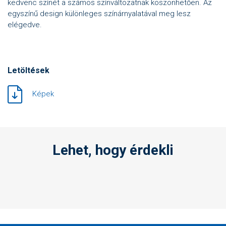
kedvenc színét a számos színváltozatnak köszönhetően. Az
egyszínű design különleges színárnyalatával meg lesz
elégedve.
Letöltések
Képek
Lehet, hogy érdekli