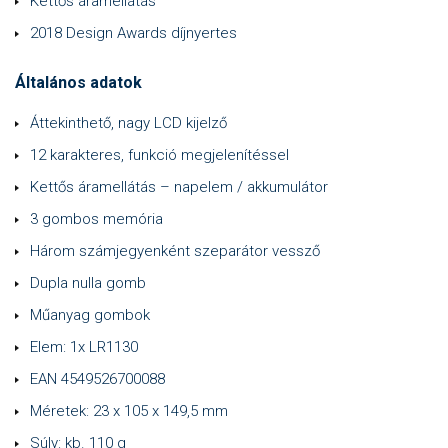
Kettős áramellátás
2018 Design Awards díjnyertes
Általános adatok
Áttekinthető, nagy LCD kijelző
12 karakteres, funkció megjelenítéssel
Kettős áramellátás – napelem / akkumulátor
3 gombos memória
Három számjegyenként szeparátor vessző
Dupla nulla gomb
Műanyag gombok
Elem: 1x LR1130
EAN 4549526700088
Méretek: 23 x 105 x 149,5 mm
Súly: kb. 110 g