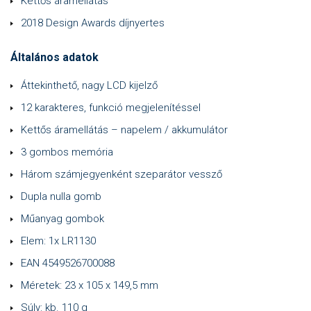
Kettős áramellátás
2018 Design Awards díjnyertes
Általános adatok
Áttekinthető, nagy LCD kijelző
12 karakteres, funkció megjelenítéssel
Kettős áramellátás – napelem / akkumulátor
3 gombos memória
Három számjegyenként szeparátor vessző
Dupla nulla gomb
Műanyag gombok
Elem: 1x LR1130
EAN 4549526700088
Méretek: 23 x 105 x 149,5 mm
Súly: kb. 110 g