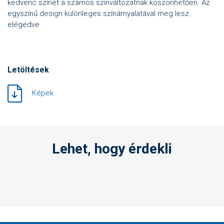
kedvenc színét a számos színváltozatnak köszönhetően. Az
egyszínű design különleges színárnyalatával meg lesz
elégedve.
Letöltések
Képek
Lehet, hogy érdekli