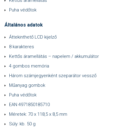
Kettős áramellátás
Puha védőtok
Általános adatok
Áttekinthető LCD kijelző
8 karakteres
Kettős áramellátás – napelem / akkumulátor
4 gombos memória
Három számjegyenként szeparátor vessző
Műanyag gombok
Puha védőtok
EAN 4971850185710
Méretek: 70 x 118,5 x 8,5 mm
Súly: kb. 50 g