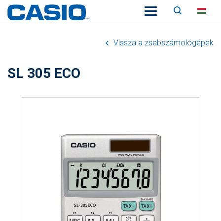
Keresés
HU
Vissza a zsebszámológépek
SL 305 ECO