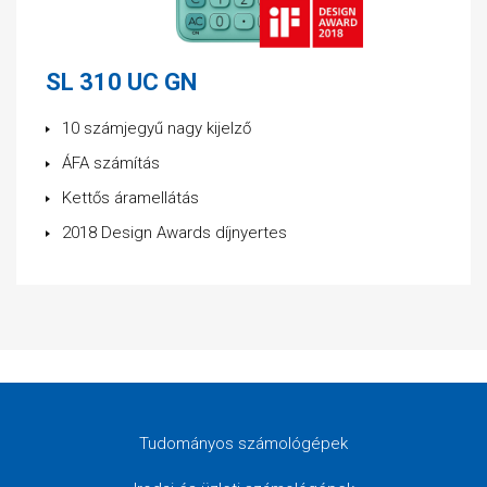
SL 310 UC GN
10 számjegyű nagy kijelző
ÁFA számítás
Kettős áramellátás
2018 Design Awards díjnyertes
Tudományos számológépek