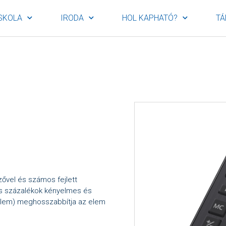
SKOLA
IRODA
HOL KAPHATÓ?
TÁ
zővel és számos fejlett
 és százalékok kényelmes és
 elem) meghosszabbítja az elem