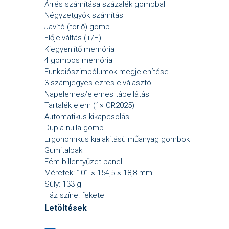
Árrés számítása százalék gombbal
Négyzetgyök számítás
Javító (törlő) gomb
Előjelváltás (+/−)
Kiegyenlítő memória
4 gombos memória
Funkciószimbólumok megjelenítése
3 számjegyes ezres elválasztó
Napelemes/elemes tápellátás
Tartalék elem (1× CR2025)
Automatikus kikapcsolás
Dupla nulla gomb
Ergonomikus kialakítású műanyag gombok
Gumitalpak
Fém billentyűzet panel
Méretek: 101 × 154,5 × 18,8 mm
Súly: 133 g
Ház színe: fekete
Letöltések