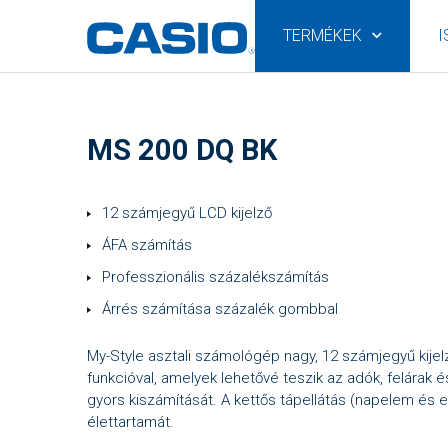
TERMÉKEK
I
MS 200 DQ BK
12 számjegyű LCD kijelző
ÁFA számítás
Professzionális százalékszámítás
Árrés számítása százalék gombbal
My-Style asztali számológép nagy, 12 számjegyű kijel
funkcióval, amelyek lehetővé teszik az adók, felárak
gyors kiszámítását. A kettős tápellátás (napelem és
élettartamát.