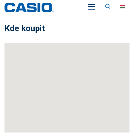
Keresés
HU
Kde koupit