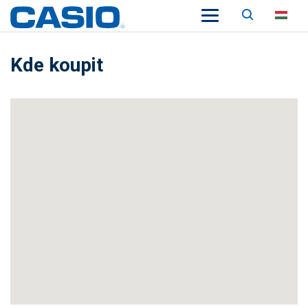
Keresés
HU
Kde koupit