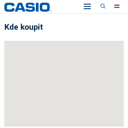
Keresés
HU
Kde koupit