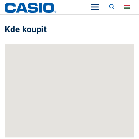
Keresés
HU
Kde koupit