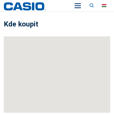
Keresés
HU
Kde koupit