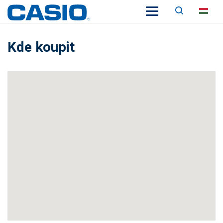
Keresés
HU
Kde koupit