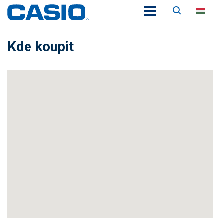
Keresés
HU
Kde koupit