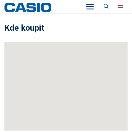
Keresés
HU
Kde koupit