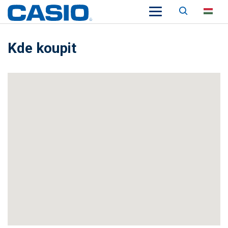
Keresés
HU
Kde koupit