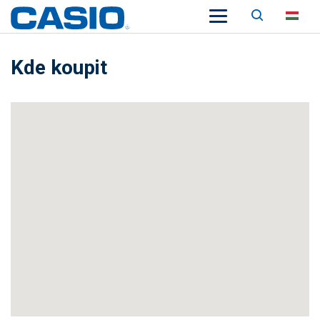
Keresés
HU
Kde koupit