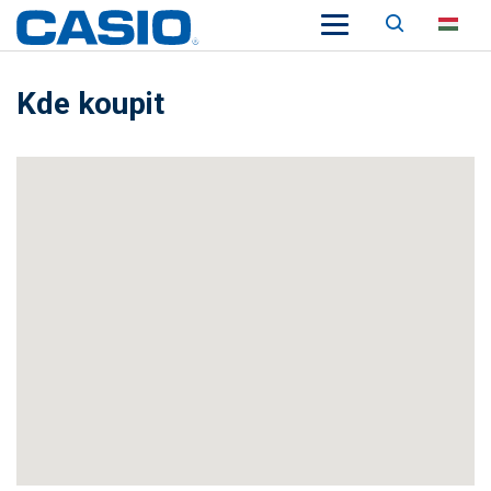
Keresés
HU
Kde koupit