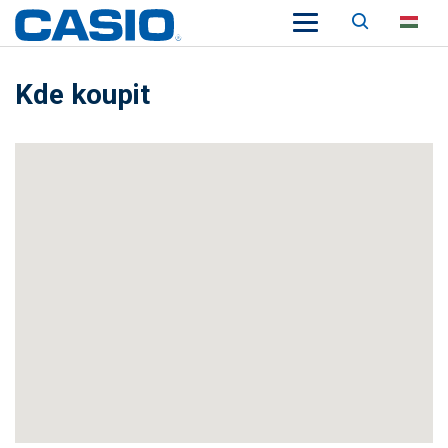
Keresés
HU
Kde koupit