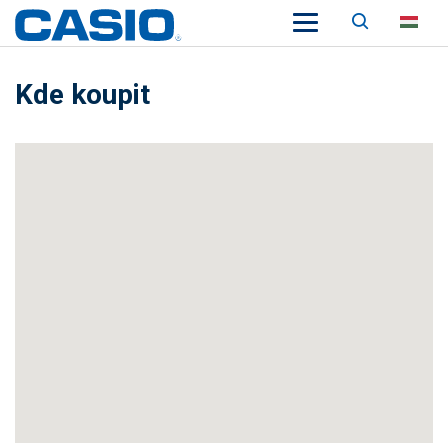
Keresés
HU
Kde koupit