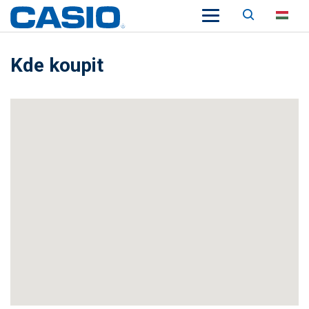
Keresés
HU
Kde koupit