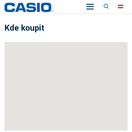
Keresés
HU
Kde koupit