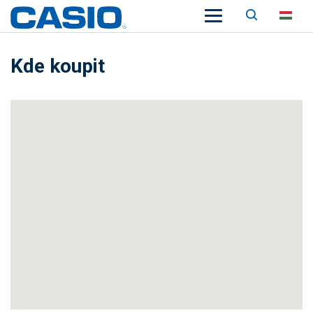
Keresés
HU
Kde koupit