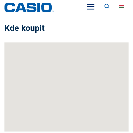
Keresés
HU
Kde koupit