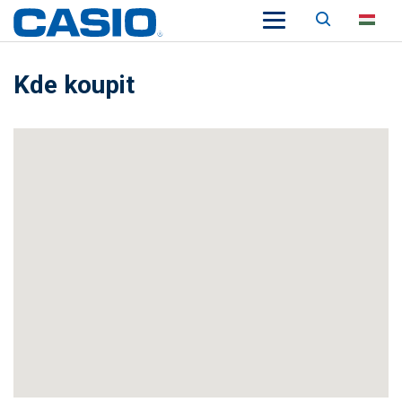
Keresés
HU
Kde koupit