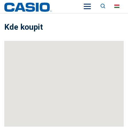
Keresés
HU
Kde koupit