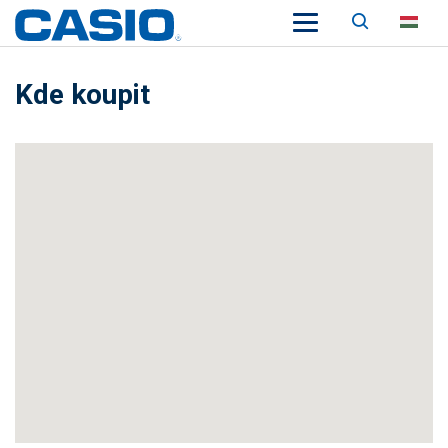
Keresés
HU
Kde koupit