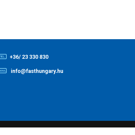
+36/ 23 330 830
info@fasthungary.hu
www.fasthungary.hu