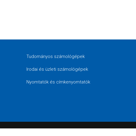
Tudományos számológépek
Irodai és üzleti számológépek
Nyomtatók és címkenyomtatók
Fast Hungary Kft., distributor Casio Computer Co., L