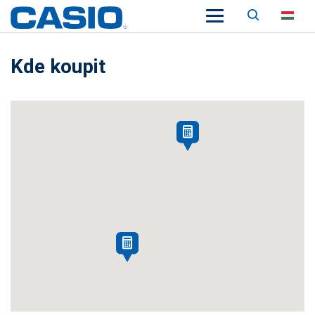
Keresés
HU
Kde koupit