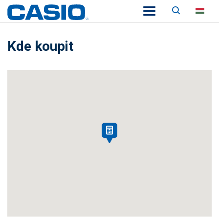
Keresés
HU
Kde koupit