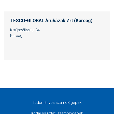
TESCO-GLOBAL Áruházak Zrt (Karcag)
Kisújszállási u. 34.
Karcag
Tudományos számológépek
Irodai és üzleti számológépek