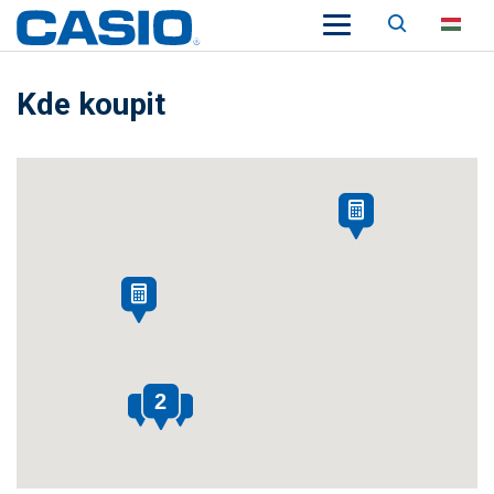
Keresés
HU
Kde koupit
2