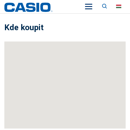
Keresés
HU
Kde koupit