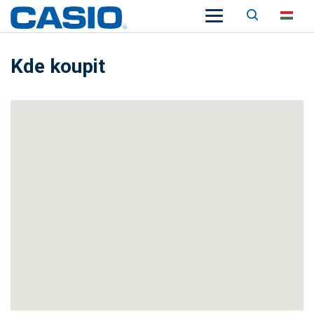
Keresés
HU
Kde koupit