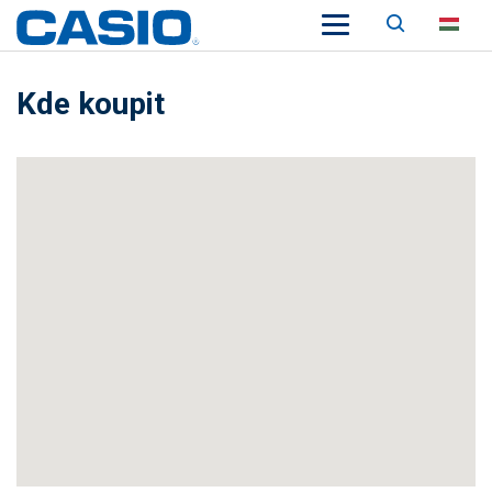
Keresés
HU
Kde koupit