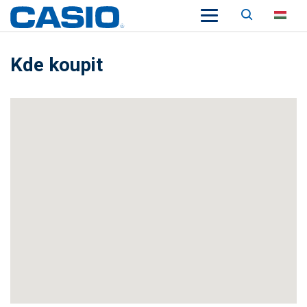
Keresés
HU
Kde koupit