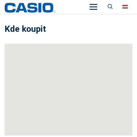
Keresés
HU
Kde koupit