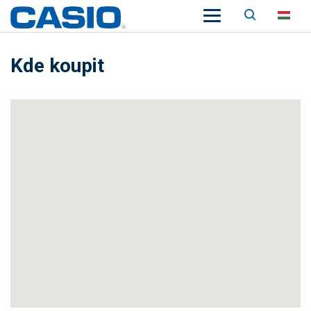
Keresés
HU
Kde koupit