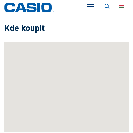
Keresés
HU
Kde koupit