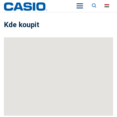
Keresés
HU
Kde koupit