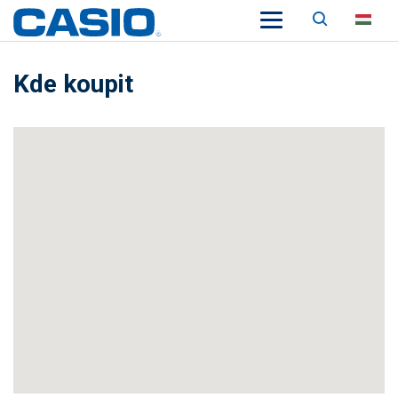
Keresés
HU
Kde koupit