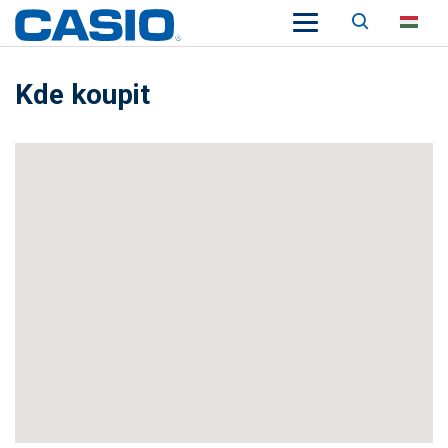
Keresés
HU
Kde koupit