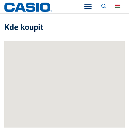
Keresés
HU
Kde koupit