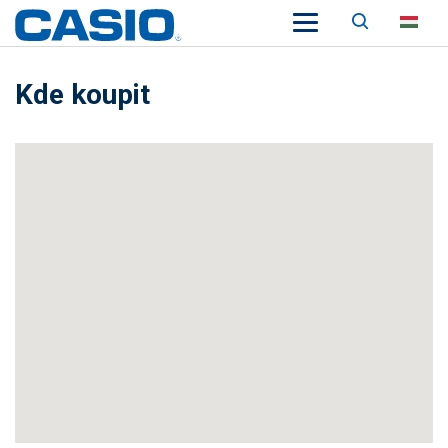
Keresés
HU
Kde koupit