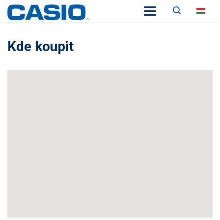
Keresés
HU
Kde koupit